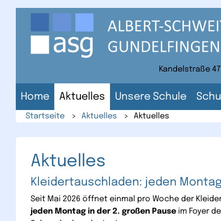
Direkt
zum
Inhalt
der
Website
Kandelstraße 47
Home
Aktuelles
Unsere Schule
Schu
Startseite
>
Aktuelles
>
Aktuelles
Aktuelles
Kleidertauschladen: jeden Montag
Seit Mai 2026 öffnet einmal pro Woche der Kleide
jeden Montag in der 2. großen Pause
im Foyer de