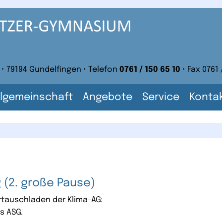
 • 79194 Gundelfingen • Telefon
0761 / 150 65 10
• Fax 0761 
lgemeinschaft
Angebote
Service
Konta
 (2. große Pause)
rtauschladen der Klima-AG:
s ASG.