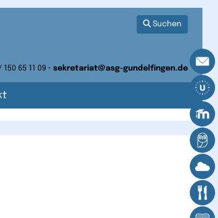
Suchen
/ 150 65 11 09 •
sekretariat@asg-gundelfingen.de
kt