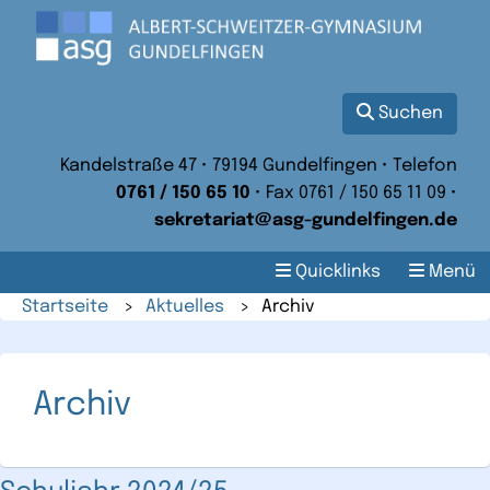
Suchen
Kandelstraße 47 • 79194 Gundelfingen • Telefon
0761 / 150 65 10
• Fax 0761 / 150 65 11 09 •
sekretariat@asg-gundelfingen.de
Quicklinks
Menü
Startseite
>
Aktuelles
>
Archiv
Archiv