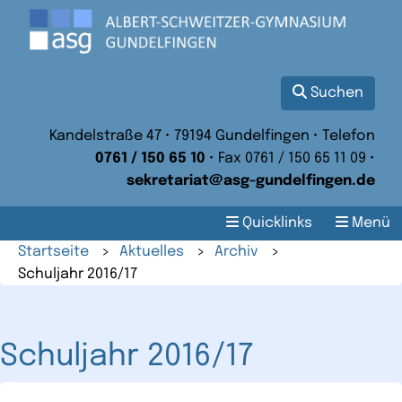
Suchen
Kandelstraße 47 • 79194 Gundelfingen • Telefon
0761 / 150 65 10
• Fax 0761 / 150 65 11 09 •
sekretariat@asg-gundelfingen.de
Quicklinks
Menü
Startseite
>
Aktuelles
>
Archiv
>
Schuljahr 2016/17
Schuljahr 2016/17