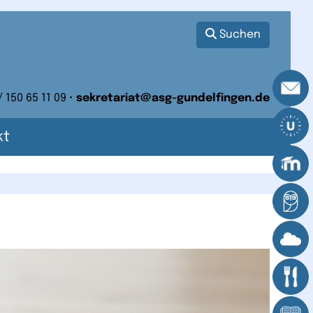
Suchen
/ 150 65 11 09 •
sekretariat@asg-gundelfingen.de
kt