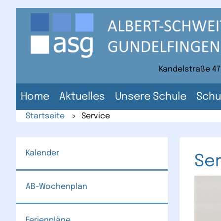
Direkt
zum
Inhalt
der
Website
Kandelstraße 47
Home
Aktuelles
Unsere Schule
Schu
Startseite
>
Service
Kalender
Ser
AB-Wochenplan
Ferienpläne