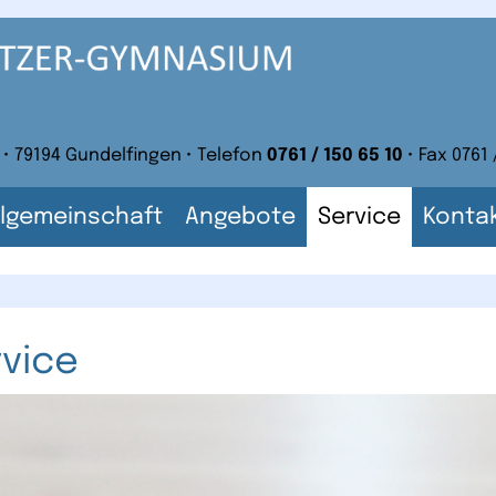
 • 79194 Gundelfingen • Telefon
0761 / 150 65 10
• Fax 0761 
lgemeinschaft
Angebote
Service
Konta
vice