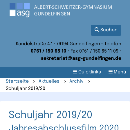
Suchen
Kandelstraße 47 • 79194 Gundelfingen • Telefon
0761 / 150 65 10
• Fax 0761 / 150 65 11 09 •
sekretariat@asg-gundelfingen.de
Quicklinks
Menü
Startseite
>
Aktuelles
>
Archiv
>
Schuljahr 2019/20
Schuljahr 2019/20
Jahresabschlussfilm 2020