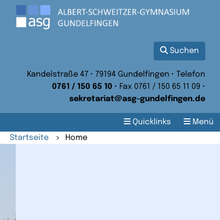
Suchen
Kandelstraße 47 • 79194 Gundelfingen • Telefon
0761 / 150 65 10
• Fax 0761 / 150 65 11 09 •
sekretariat@asg-gundelfingen.de
Quicklinks
Menü
Startseite
>
Home