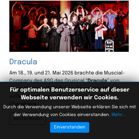
Dracula
Am 18., 19. und 21. Mai 2026 brachte die Muscial-
Company des ASG das Grusical “
Dracula
” von
Claus Martin auf die Bühne. Es war ein Abend
Für optimalen Benutzerservice auf dieser
voller mitreißender Musik und verrückter
Webseite verwenden wir Cookies.
Charaktere.
Durch die Verwendung unserer Webseite erklären Sie sich mit
der Verwendung von Cookies einverstanden.
Mehr...
weiterlesen
Einverstanden