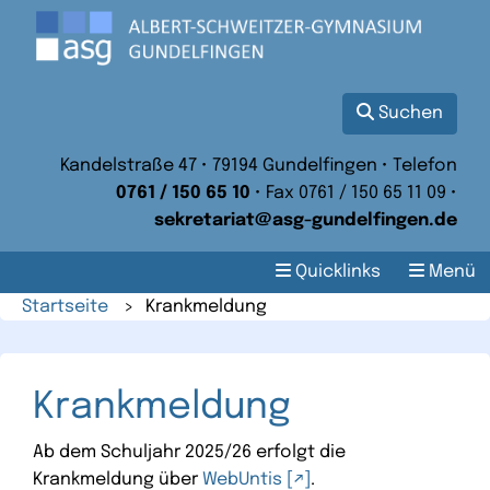
Suchen
Kandelstraße 47 • 79194 Gundelfingen • Telefon
0761 / 150 65 10
• Fax 0761 / 150 65 11 09 •
sekretariat@asg-gundelfingen.de
Quicklinks
Menü
Startseite
>
Krankmeldung
Krankmeldung
Ab dem Schuljahr 2025/26 erfolgt die
Krankmeldung über
WebUntis
.