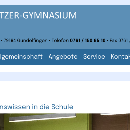
 • 79194 Gundelfingen • Telefon
0761 / 150 65 10
• Fax 0761 
lgemeinschaft
Angebote
Service
Konta
swissen in die Schule