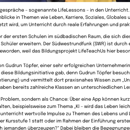
tengespräche – sogenannte LifeLessons – in den Unterric
blicke in Themen wie Leben, Karriere, Soziales, Globales
etzt wird, um Unterricht durch reale Erfahrungen und pra
r der ersten Schulen im südbadischen Raum, die sich die
 Schüler erweitern.
Der Südwestrundfunk (SWR) ist durch e
orden, weil das Bildungsprojekt LifeTeachUs hier beson
von Gudrun Töpfer, einer sehr erfolgreichen Unternehmerin
iese Bildungsinitiative gab, denn Gudrun Töpfer besuch
ntierung) und vermittelt dort praxisnahes Wissen zum „U
haben bereits zahlreiche Klassen an unterschiedlichen 
s Problem, sondern als Chance: Über eine App können kur
ten, beispielsweise zum Thema „KI – wird das Leben leich
achunterricht wertvolle Impulse zu Themen des Lebens und 
 der Kursstufe 1 statt oder im Rahmen der Einführung ers
 ich jemanden überzeugen?“ Dabei bleiben die Begegnungen