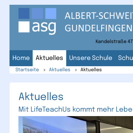
Direkt
zum
Inhalt
der
Website
Kandelstraße 47
Home
Aktuelles
Unsere Schule
Schu
Startseite
>
Aktuelles
>
Aktuelles
Aktuelles
Mit LifeTeachUs kommt mehr Leben